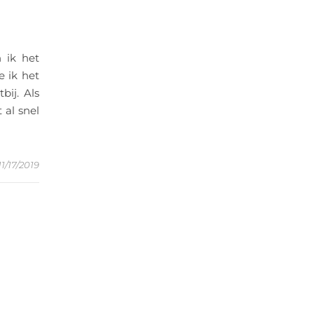
 ik het
e ik het
bij. Als
 al snel
11/17/2019