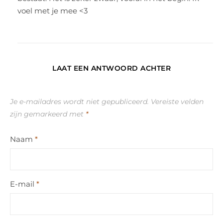
voel met je mee <3
LAAT EEN ANTWOORD ACHTER
Je e-mailadres wordt niet gepubliceerd.
Vereiste velden
zijn gemarkeerd met
*
Naam
*
E-mail
*