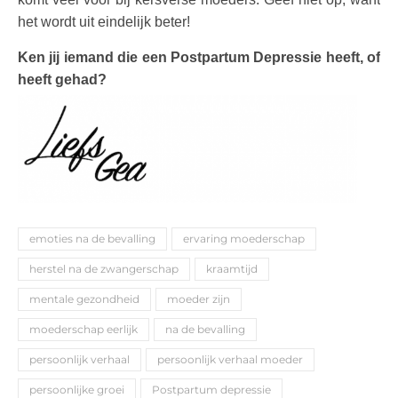
het wordt uit eindelijk beter!
Ken jij iemand die een Postpartum Depressie heeft, of
heeft gehad?
emoties na de bevalling
ervaring moederschap
herstel na de zwangerschap
kraamtijd
mentale gezondheid
moeder zijn
moederschap eerlijk
na de bevalling
persoonlijk verhaal
persoonlijk verhaal moeder
persoonlijke groei
Postpartum depressie