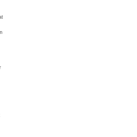
at
an
r