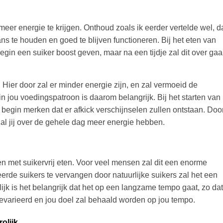
meer energie te krijgen. Onthoud zoals ik eerder vertelde wel, d
ans te houden en goed te blijven functioneren. Bij het eten van
begin een suiker boost geven, maar na een tijdje zal dit over ga
 Hier door zal er minder energie zijn, en zal vermoeid de
jou voedingspatroon is daarom belangrijk. Bij het starten van
et begin merken dat er afkick verschijnselen zullen ontstaan. Doo
zal jij over de gehele dag meer energie hebben.
len met suikervrij eten. Voor veel mensen zal dit een enorme
neerde suikers te vervangen door natuurlijke suikers zal het een
lijk is het belangrijk dat het op een langzame tempo gaat, zo dat
gevarieerd en jou doel zal behaald worden op jou tempo.
rolijk