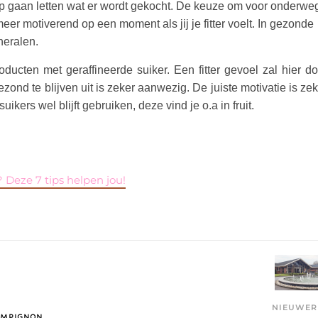
op gaan letten wat er wordt gekocht. De keuze om voor onderwe
r motiverend op een moment als jij je fitter voelt. In gezonde
neralen.
oducten met geraffineerde suiker. Een fitter gevoel zal hier do
zond te blijven uit is zeker aanwezig. De juiste motivatie is ze
uikers wel blijft gebruiken, deze vind je o.a in fruit.
 Deze 7 tips helpen jou!
NIEUWE
AMPIGNON,