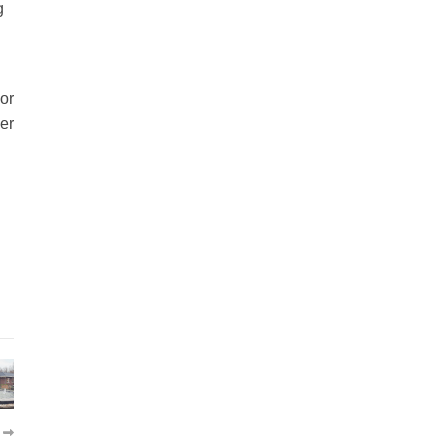
g
or
ker
R