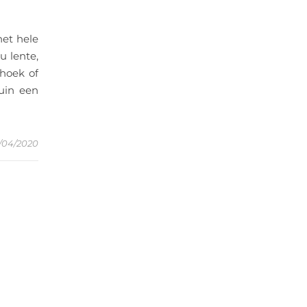
het hele
u lente,
ehoek of
uin een
1/04/2020