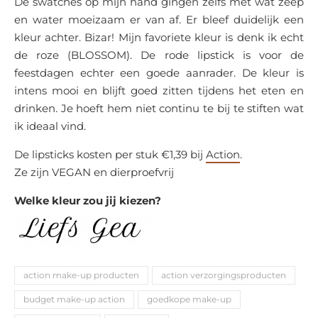
De swatches op mijn hand gingen zelfs met wat zeep
en water moeizaam er van af. Er bleef duidelijk een
kleur achter. Bizar! Mijn favoriete kleur is denk ik echt
de roze (BLOSSOM). De rode lipstick is voor de
feestdagen echter een goede aanrader. De kleur is
intens mooi en blijft goed zitten tijdens het eten en
drinken. Je hoeft hem niet continu te bij te stiften wat
ik ideaal vind.
De lipsticks kosten per stuk €1,39 bij
Action
.
Ze zijn VEGAN en dierproefvrij
Welke kleur zou jij kiezen?
action make-up producten
action verzorgingsproducten
budget make-up action
goedkope make-up