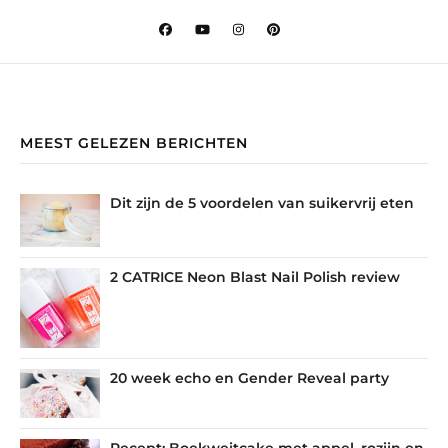
MEEST GELEZEN BERICHTEN
Dit zijn de 5 voordelen van suikervrij eten
2 CATRICE Neon Blast Nail Polish review
20 week echo en Gender Reveal party
Recept: Boekweitcake met appel, rozijn en