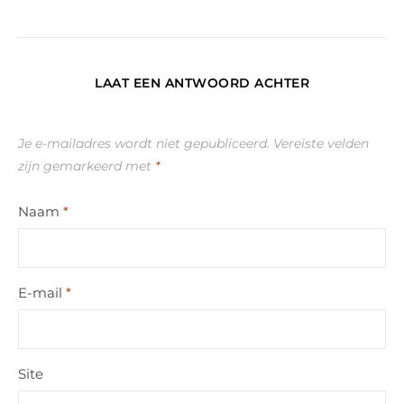
LAAT EEN ANTWOORD ACHTER
Je e-mailadres wordt niet gepubliceerd.
Vereiste velden
zijn gemarkeerd met
*
Naam
*
E-mail
*
Site