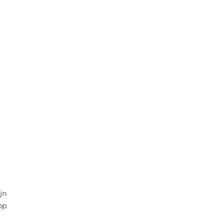
jn
op