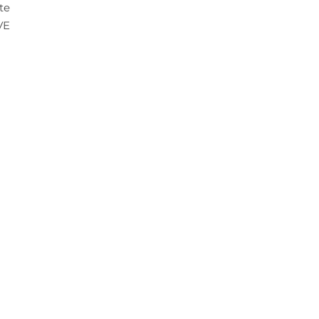
te
VE