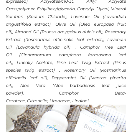
expressed),
Acrylates/c10-30 Alkyl Acrylate
Crosspolymer,
Ethylhexylglycerin,
Caprylyl Glycol,
Mineral
Solution (Sodium Chloride),
Lavender Oil
(Lavandula
angustifolia extract),
Olive Oil
(Olea europaea fruit
oil),
Almond Oil
(Prunus amygdalus dulcis oil),
Rosemary
Extract
(Rosmarinus officinalis leaf extract),
Lavendin
Oil
(Lavandula hybrida oil) ,
Camphor Tree Leaf
Oil
(Cinnamomum camphora formosana leaf
oil),
Lineally Acetate,
Pine Leaf Twig Extract
(Pinus
species twig extract) ,
Rosemary Oil
(Rosmarinus
officinalis leaf oil),
Peppermint Oil
(Mentha piperita
oil),
Aloe Vera
(Aloe barbadensis leaf juice
powder),
Camphor,
Beta-
Carotene,
Citronella,
Limonene,
Linalool