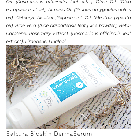
Oil
(Rosmarinus officinalis leaf oil) ,
Olive Oil
(Olea
europaea fruit oil),
Almond Oil
(Prunus amygdalus dulcis
oil),
Cetearyl Alcohol
,Peppermint Oil
(Mentha piperita
oil),
Aloe Vera
(Aloe barbadensis leaf juice powder),
Beta-
Carotene,
Rosemary Extract (Rosmarinus officinalis leaf
extract),
Limonene,
Linalool
Salcura Bioskin DermaSerum