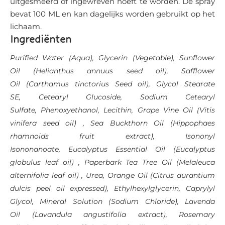
uitgesmeerd of ingewreven hoeft te worden. De spray
bevat 100 ML en kan dagelijks worden gebruikt op het
lichaam.
Ingrediënten
Purified Water (Aqua),
Glycerin (Vegetable),
Sunflower
Oil
(Helianthus annuus seed oil),
Safflower
Oil
(Carthamus tinctorius Seed oil),
Glycol Stearate
SE,
Cetearyl Glucoside,
Sodium Cetearyl
Sulfate,
Phenoxyethanol,
Lecithin,
Grape Vine Oil
(Vitis
vinifera seed oil) ,
Sea Buckthorn Oil
(Hippophaes
rhamnoids fruit extract),
Isononyl
Isononanoate,
Eucalyptus Essential Oil
(Eucalyptus
globulus leaf oil) ,
Paperbark Tea Tree Oil
(Melaleuca
alternifolia leaf oil) ,
Urea
,
Orange Oil
(Citrus aurantium
dulcis peel oil expressed),
Ethylhexylglycerin,
Caprylyl
Glycol,
Mineral Solution (Sodium Chloride),
Lavenda
Oil
(Lavandula angustifolia extract),
Rosemary