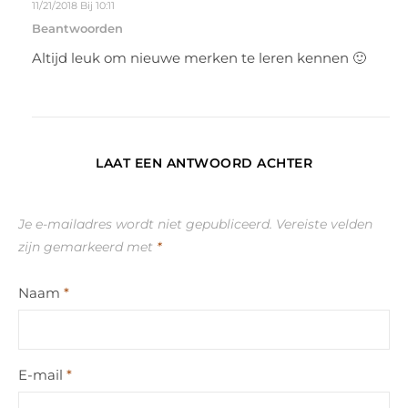
11/21/2018 Bij 10:11
Beantwoorden
Altijd leuk om nieuwe merken te leren kennen 🙂
LAAT EEN ANTWOORD ACHTER
Je e-mailadres wordt niet gepubliceerd.
Vereiste velden
zijn gemarkeerd met
*
Naam
*
E-mail
*