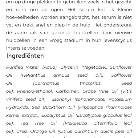
om op droge plekken te gebruiken zoals in het gezicht
en rond om de ogen. Het serum kan ik kleine
hoeveelheden worden aangebracht, het serum is niet
vet en trekt snel en diep in de huid. Het ondersteunt
de aanmaak van gezonde huidcellen door nieuwe
huidcellen in een vroeg stadium in hun levenscyclus
intens te voeden.
Ingrediënten
Purified Water (Aqua),
Glycerin (Vegetable),
Sunflower
Oil
(Helianthus annuus seed oil),
Safflower
Oil
(Carthamus tinctorius Seed
oil),
Phenoxyethanol,
Carbomer,
Grape Vine Oil
(Vitis
vinifera seed oil)
,Isononyl Isononanoate,
Potassium
Hydroxide,
Sea Buckthorn Oil
(Hippophae rhamnoides
kernel extract),
Eucalyptus Oil
(Eucalyptus globulus leaf
oil),
Tea Tree Oil
(Melaleuca alternifolia leaf
oil),
Urea
,
Orange Oil
(Citrus aurantium dulcis peel oil