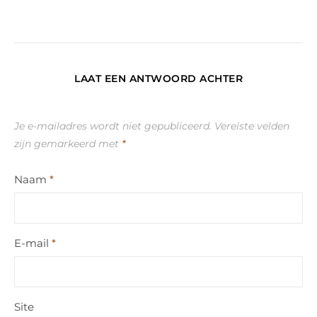
LAAT EEN ANTWOORD ACHTER
Je e-mailadres wordt niet gepubliceerd.
Vereiste velden
zijn gemarkeerd met
*
Naam
*
E-mail
*
Site