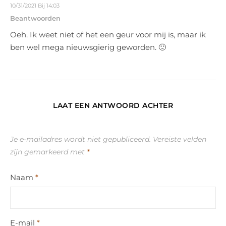
10/31/2021 Bij 14:03
Beantwoorden
Oeh. Ik weet niet of het een geur voor mij is, maar ik
ben wel mega nieuwsgierig geworden. 🙂
LAAT EEN ANTWOORD ACHTER
Je e-mailadres wordt niet gepubliceerd.
Vereiste velden
zijn gemarkeerd met
*
Naam
*
E-mail
*