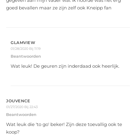
gegeven aan mijn vader wat ik hoorde was het erg
goed bevallen maar ze zijn zelf ook Kneipp fan
GLAMVIEW
01/28/2020 Bij 11:19
Beantwoorden
Wat leuk! De geuren zijn inderdaad ook heerlijk.
JOUVENCE
01/27/2020 Bij 22:43
Beantwoorden
Wat leuk die 'to go' beker! Zijn deze toevallig ook te
koop?