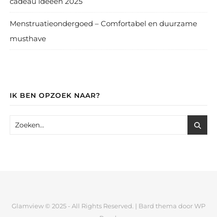
cadeau ideeën 2025
Menstruatieondergoed – Comfortabel en duurzame
musthave
IK BEN OPZOEK NAAR?
Glamview © 2025 - All Rights Reserved. |
Bard thema door
WP