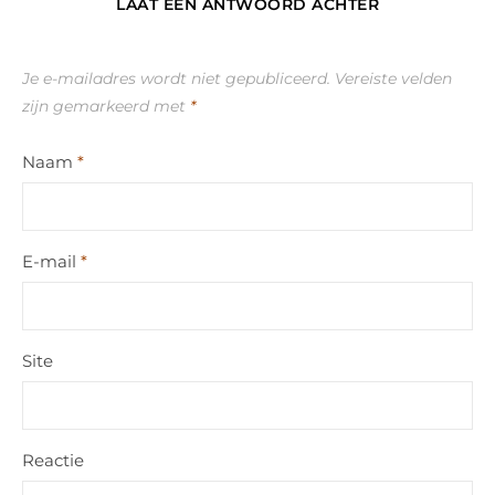
LAAT EEN ANTWOORD ACHTER
Je e-mailadres wordt niet gepubliceerd.
Vereiste velden
zijn gemarkeerd met
*
Naam
*
E-mail
*
Site
Reactie