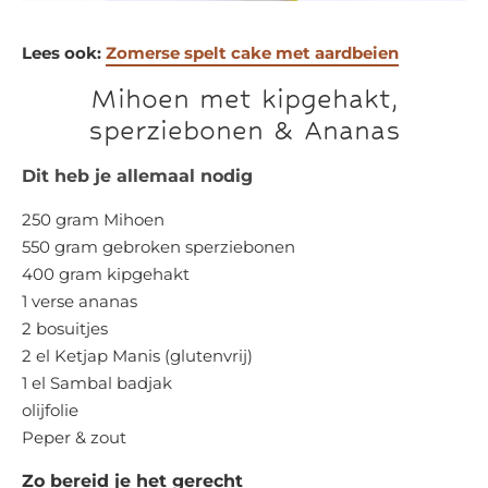
Lees ook:
Zomerse spelt cake met aardbeien
Mihoen met kipgehakt,
sperziebonen & Ananas
Dit heb je allemaal nodig
250 gram Mihoen
550 gram gebroken sperziebonen
400 gram kipgehakt
1 verse ananas
2 bosuitjes
2 el Ketjap Manis (glutenvrij)
1 el Sambal badjak
olijfolie
Peper & zout
Zo bereid je het gerecht