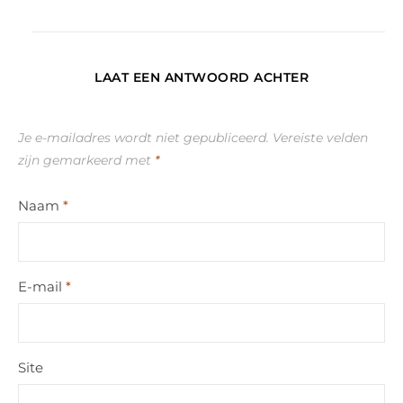
LAAT EEN ANTWOORD ACHTER
Je e-mailadres wordt niet gepubliceerd.
Vereiste velden
zijn gemarkeerd met
*
Naam
*
E-mail
*
Site